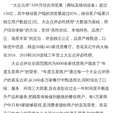
“大众点评”APP月综合浏览量（网站及移动设备）超过
150亿，其中移动客户端的浏览量超过85%，移动客户端累计
独立用户数超过2亿。大众点评必吃榜用“大数据为基础，用
户综合体验”的方法，坚持“高性价比、本地特色、品类广
泛、场景丰富”的定位，评选独立公正，品质严格甄选，口
味优中优选，精选50城1463家优质餐厅。杏花吴记牛肉火锅
在2018、2019和2020连续三年登上大众点评必吃榜。
大众点评在全国范围内为8000余家优质商户颁发了“年
度五星商户”的荣誉。“年度五星商户”通过每一个大众点评用
户的真实点评,从1000多万家餐厅中甄选而出,同时综合了口
味、服务、环境三大因素,旨在表彰在过去一年时间里不断提
升产品和服务,把顾客体验做到极致的餐饮商户。每1万家商
户中只有9家能够获得,是消费者颁给商户的至高荣誉。杏花