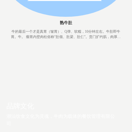
熟牛肚
牛的最后一个才是真胃（皱胃）、Q弹、软糯，10分钟左右。牛肚即牛
胃。牛。 瘤胃内壁肉柱俗称“肚领、肚梁、肚仁”。贲门扩约肌，肉厚而
韧俗称“肚尖”、“肚头”（用碱水浸泡使之脆嫩，可单独成菜）。瘤胃可把
牛浆膜撕掉，保留粘膜，生切片涮吃，瓣胃与皱胃大都切丝用。
品牌文化
潮汕饮食文化为灵魂，牛肉为载体的餐饮管理有限公
司