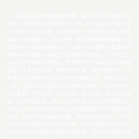
杏花吴记牛肉火锅取材新鲜，精工精做，汤鲜味美而
闻名。选用新鲜牛肉传统手工工艺，以手切新鲜牛肉，手
工牛肉丸为主打特色，坚持好肉是一切的根本原则，始终
精选上乘食材原料，从不隔餐，每天都把最鲜香嫩滑的牛
肉送到每一位顾客的餐桌上，让每一位消费者在舒适的环
境和用心的服务中体验正宗的潮汕饮食文化。 公司负责
人有着多年牛肉零售经验，凭着对牛的了解与认识的如何
满足八方食客的味蕾。师傅刀功了得，肉片厚薄均匀，牛
骨汤底经过慢火熬制足6个小时将健康营养，美味结合在
一起。 杏花吴记选择云贵川的散家土黄牛，在60分钟内
送上餐桌，严选好肉、专注工艺，原汁原味，传承文化精
髓，创新跨越发展，秉承以人为本诚信至上的经营理念。
杏花吴记牛肉火锅的牛肉是从农村新鲜屠宰并严格筛选的
好肉，使得牛肉更加鲜美肥嫩，牛肉火锅更加诱人，公司
的供应商全部持有相关合格证书。公司以新颖的牛肉切片
技术和牛肉火锅配方给顾客提供鲜美、可口的食材并提供