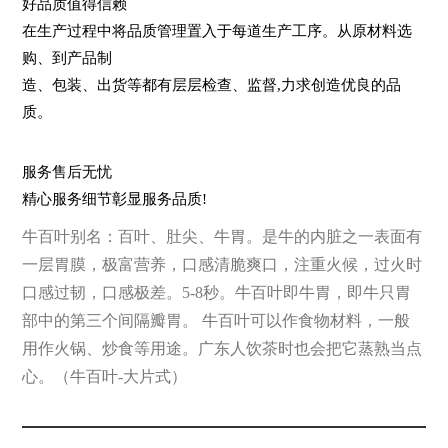
好品质值得信赖
在生产过程中将品质管理置入于每道生产工序。从原材料选
购、到产品制
造、包装、出货等都有层层检查、监督,力求创造优良的品
质。
服务售后无忧
精心服务细节彰显服务品质!
牛百叶别名：百叶、肚尖、牛胃。是牛的内脏之一表面有
一层胃膜，极富营养，口感清脆爽口，注重火候，过火时
口感过韧，口感极差。5-8秒。牛百叶即牛胃，即牛只胃
部中的第三个间隔瓣胃。 牛百叶可以作食物材料，一般
用作火锅、炒食等用途。广东人饮茶时也会把它蒸熟当点
心。（牛百叶-大片式）